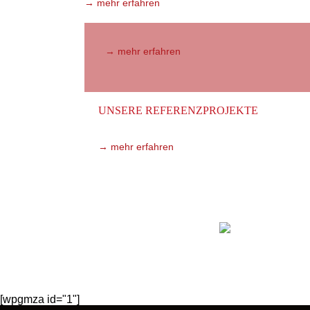
→ mehr erfahren
→ mehr erfahren
UNSERE REFERENZPROJEKTE
Eine Auswahl unserer Projekte zeigt unsere Erf
→ mehr erfahren
04154
[wpgmza id="1"]