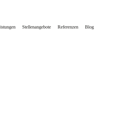
eistungen
Stellenangebote
Referenzen
Blog
higkeiten individuell
rpunkte liegen im Holz-
es Bauprojekt.