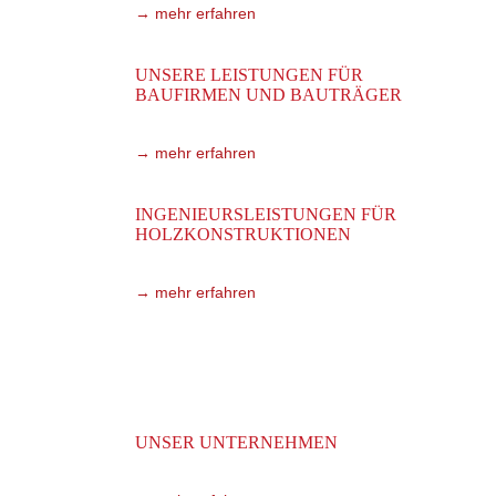
→ mehr erfahren
UNSERE LEISTUNGEN FÜR
BAUFIRMEN UND BAUTRÄGER
Durch eigene Fertigungstechniken bieten wir Leis
→ mehr erfahren
INGENIEURSLEISTUNGEN FÜR
HOLZKONSTRUKTIONEN
Wir ergänzen Ihre Planungen mit qualifizierten Ing
→ mehr erfahren
UNSER UNTERNEHMEN
Ein Unternehmen mit über 30 Jahren Erfahrung zu 