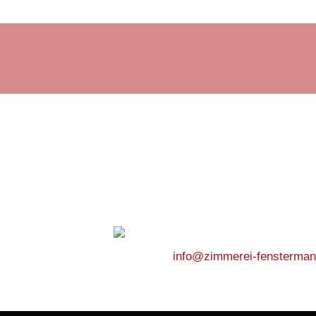
ahrung aus vielen Bereichen.
 – 98 90 18
info@zimmerei-fensterman