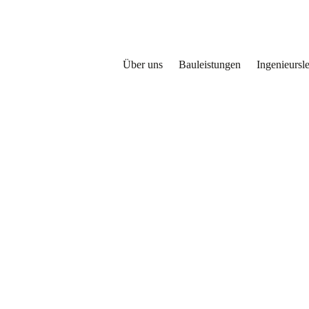
Über uns
Bauleistungen
Ingenieursl
au zu erkennen und mit unseren Fä
ine Herausforderung. Unsere Schwe
ckung und Fassadenbau.
d die Begeisterung für individuelles Bauen, sind die Ergänzung für jed