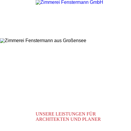
Neue Möglichkeiten am B
umzusetzen ist für uns e
und Dachbau, Dacheinde
UNSERE LEISTUNGEN FÜR
ARCHITEKTEN UND PLANER
Unsere ständig weiterentwickelnden Fähigkeiten, un