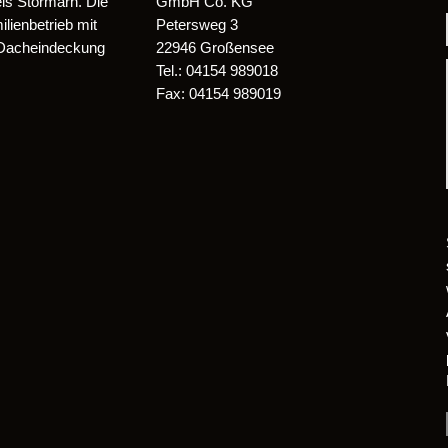
is Stormarn. Die
GmbH Co. KG
ienbetrieb mit
Petersweg 3
 Dacheindeckung
22946 Großensee
Tel.: 04154 989018
Fax: 04154 989019