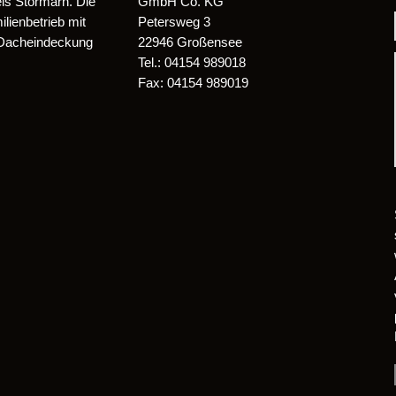
is Stormarn. Die
GmbH Co. KG
ienbetrieb mit
Petersweg 3
 Dacheindeckung
22946 Großensee
Tel.: 04154 989018
Fax: 04154 989019