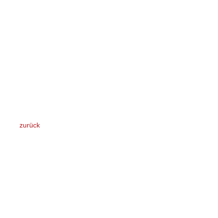
ddd
zurück